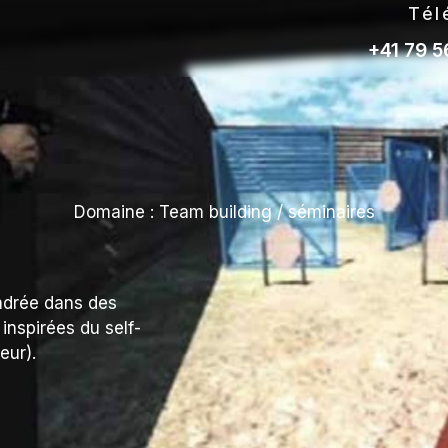
Tél
+41 79 5
Domaine :
Team building / séminaires
adrée dans des
 inspirées du self-
eur).