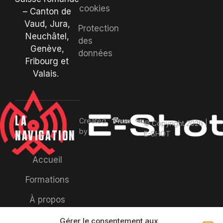
cookies
– Canton de
Vaud, Jura,
Protection
Neuchâtel,
des
Genève,
données
Fribourg et
Valais.
LA
Created
© Copyright 2026 |
by
NAVIGATION
E-SHOT
Accueil
Formations
À propos
Réalisations
Gérer le consentement aux