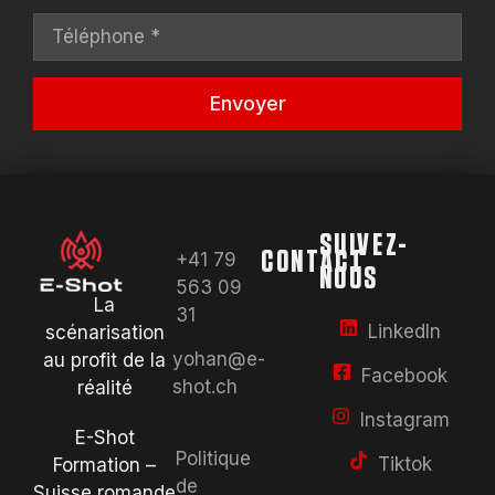
Envoyer
Alternative:
SUIVEZ-
CONTACT
+41 79
NOUS
563 09
La
31
LinkedIn
scénarisation
yohan@e-
au profit de la
Facebook
shot.ch
réalité
Instagram
E-Shot
Politique
Tiktok
Formation –
de
Suisse romande