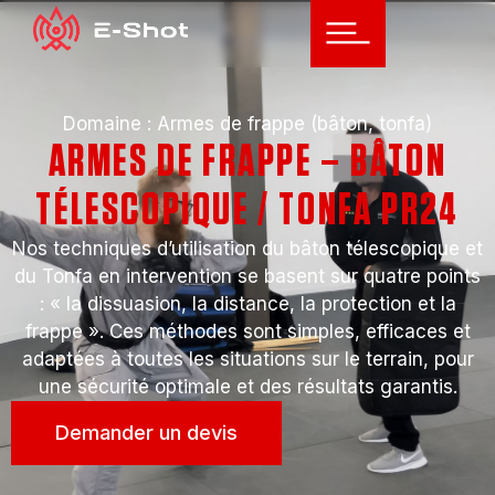
Domaine :
Armes de frappe (bâton, tonfa)
ARMES DE FRAPPE – BÂTON
TÉLESCOPIQUE / TONFA PR24
Nos techniques d’utilisation du bâton télescopique et
du Tonfa en intervention se basent sur quatre points
: « la dissuasion, la distance, la protection et la
frappe ». Ces méthodes sont simples, efficaces et
adaptées à toutes les situations sur le terrain, pour
une sécurité optimale et des résultats garantis.
Demander un devis