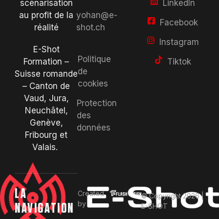
LinkedIn
scénarisation
yohan@e-
au profit de la
Facebook
shot.ch
réalité
Instagram
E-Shot
Politique
Tiktok
Formation –
de
Suisse romande
cookies
– Canton de
Vaud, Jura,
Protection
Neuchâtel,
des
Genève,
données
Fribourg et
Valais.
LA
Created
© Copyright 2026 |
by
NAVIGATION
E-SHOT